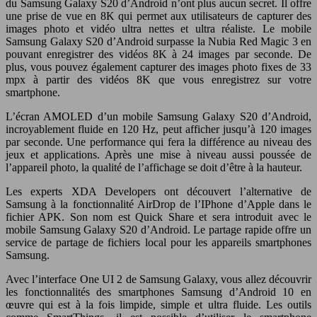
du Samsung Galaxy S20 d’Android n’ont plus aucun secret. Il offre
une prise de vue en 8K qui permet aux utilisateurs de capturer des
images photo et vidéo ultra nettes et ultra réaliste. Le mobile
Samsung Galaxy S20 d’Android surpasse la Nubia Red Magic 3 en
pouvant enregistrer des vidéos 8K à 24 images par seconde. De
plus, vous pouvez également capturer des images photo fixes de 33
mpx à partir des vidéos 8K que vous enregistrez sur votre
smartphone.
L’écran AMOLED d’un mobile Samsung Galaxy S20 d’Android,
incroyablement fluide en 120 Hz, peut afficher jusqu’à 120 images
par seconde. Une performance qui fera la différence au niveau des
jeux et applications. Après une mise à niveau aussi poussée de
l’appareil photo, la qualité de l’affichage se doit d’être à la hauteur.
Les experts XDA Developers ont découvert l’alternative de
Samsung à la fonctionnalité AirDrop de l’IPhone d’Apple dans le
fichier APK. Son nom est Quick Share et sera introduit avec le
mobile Samsung Galaxy S20 d’Android. Le partage rapide offre un
service de partage de fichiers local pour les appareils smartphones
Samsung.
Avec l’interface One UI 2 de Samsung Galaxy, vous allez découvrir
les fonctionnalités des smartphones Samsung d’Android 10 en
œuvre qui est à la fois limpide, simple et ultra fluide. Les outils